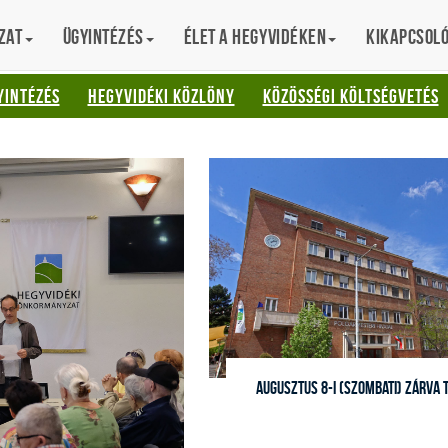
zat
Ügyintézés
Élet a hegyvidéken
Kikapcsol
AT
YINTÉZÉS
HEGYVIDÉKI KÖZLÖNY
KÖZÖSSÉGI KÖLTSÉGVETÉS
Augusztus 8-i (szombati) zárva 