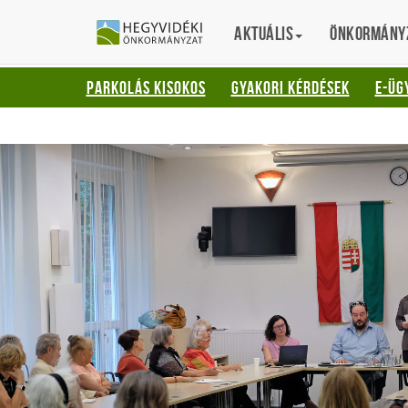
Gyorsbillentyűk
HEGYVIDÉKI
English
Aktuális
Translation
Önkormány
listája
ÖNKORMÁNYZ
Keresés:
PARKOLÁS KISOKOS
GYAKORI KÉRDÉSEK
E-ÜG
"S"
Bejelentkezés:
"L"