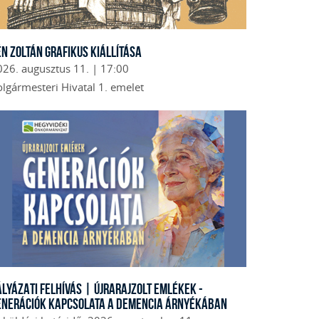
én Zoltán grafikus kiállítása
026. augusztus 11. | 17:00
lgármesteri Hivatal 1. emelet
ÁLYÁZATI FELHÍVÁS | Újrarajzolt emlékek -
enerációk kapcsolata a demencia árnyékában