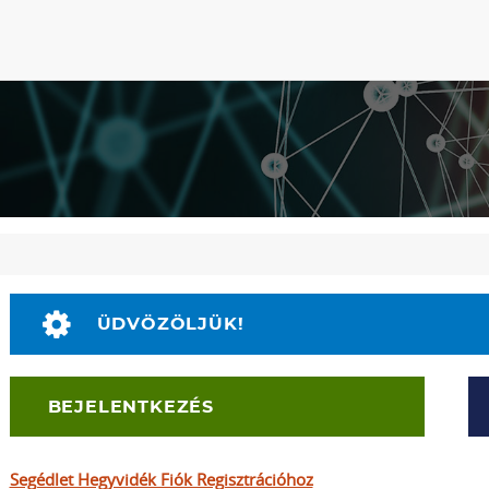
ÜDVÖZÖLJÜK!
BEJELENTKEZÉS
Segédlet Hegyvidék Fiók Regisztrációhoz