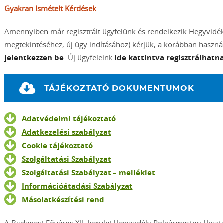
Gyakran Ismételt Kérdések
Amennyiben már regisztrált ügyfelünk és rendelkezik Hegyvidék
megtekintéséhez, új ügy indításához) kérjük, a korábban haszná
jelentkezzen be
. Új ügyfeleink
ide kattintva regisztrálhatn
TÁJÉKOZTATÓ DOKUMENTUMOK
Adatvédelmi tájékoztató
Adatkezelési szabályzat
Cookie tájékoztató
Szolgáltatási Szabályzat
Szolgáltatási Szabályzat – melléklet
Információátadási Szabályzat
Másolatkészítési rend
A Budapest Főváros XII. kerület Hegyvidéki Polgármesteri Hivat