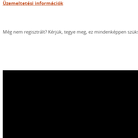
Üzemeltetési információk
Még nem regisztrált? Kérjük, tegye meg, ez mindenképpen szüksé