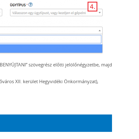
ENYÚJTANI” szövegrész előtti jelölőnégyzetbe, majd
őváros XII. kerület Hegyvidéki Önkormányzat),