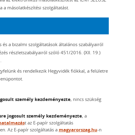
 a másolatkészítési szolgáltatást.
 és a bizalmi szolgáltatások általános szabályairól
zés részletszabályairól szóló 451/2016. (XII. 19.)
t
.
elünk és rendelkezik Hegyvidék fiókkal, a felületre
nüpontot.
jogosult személy kezdeményezte
, nincs szükség
ésre jogosult személy kezdeményezte
, a
atalmazás
t az E-papír szolgáltatás
n. Az E-papír szolgáltatás a
magyarorszag.hu
-n