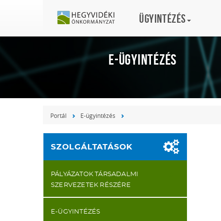
Hegyvidéki
Gyorsbillentyűk
Ügyintézés
listája
Önkormányzat
Keresés:
"S"
E-ÜGYINTÉZÉS
Bejelentkezés:
"L"
Portál
E-ügyintézés
SZOLGÁLTATÁSOK
PÁLYÁZATOK TÁRSADALMI
SZERVEZETEK RÉSZÉRE
E-ÜGYINTÉZÉS