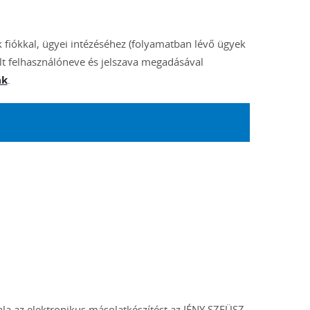
 fiókkal, ügyei intézéséhez (folyamatban lévő ügyek
lt felhasználóneve és jelszava megadásával
ak
.
ala az elektronikus másolatkészítést az IÉNY SZEÜSZ