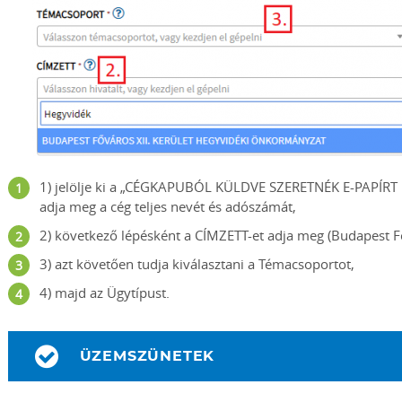
1) jelölje ki a „CÉGKAPUBÓL KÜLDVE SZERETNÉK E-PAPÍRT B
adja meg a cég teljes nevét és adószámát,
2) következő lépésként a CÍMZETT-et adja meg (Budapest F
3) azt követően tudja kiválasztani a Témacsoportot,
4) majd az Ügytípust.
ÜZEMSZÜNETEK