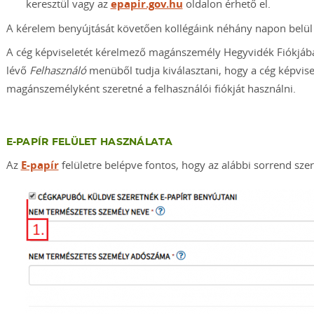
keresztül vagy az
epapir.gov.hu
oldalon érhető el.
A kérelem benyújtását követően kollégáink néhány napon belül 
A cég képviseletét kérelmező magánszemély Hegyvidék Fiókjába
lévő
Felhasználó
menüből tudja kiválasztani, hogy a cég képvisel
magánszemélyként szeretné a felhasználói fiókját használni.
E-PAPÍR FELÜLET HASZNÁLATA
Az
E-papír
felületre belépve fontos, hogy az alábbi sorrend szeri