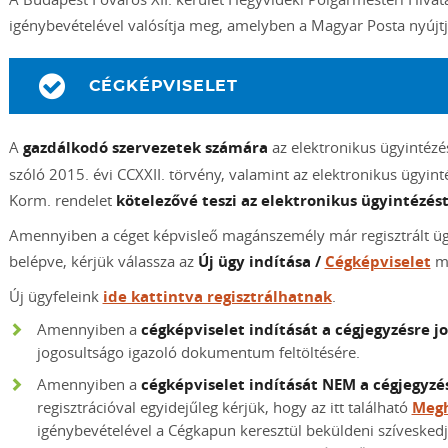
igénybevételével valósítja meg, amelyben a Magyar Posta nyújtja
CÉGKÉPVISELET
A
gazdálkodó szervezetek számára
az elektronikus ügyintézés
szóló 2015. évi CCXXII. törvény, valamint az elektronikus ügyinté
Korm. rendelet
kötelezővé teszi az elektronikus ügyintézés
Amennyiben a céget képvisleő magánszemély már regisztrált ügyf
belépve, kérjük válassza az
Új ügy indítása /
Cégképviselet
me
Új ügyfeleink
ide kattintva regisztrálhatnak
.
Amennyiben a
cégképviselet indítását a cégjegyzésre 
jogosultságo igazoló dokumentum feltöltésére.
Amennyiben a
cégképviselet indítását NEM a cégjegyz
regisztrációval egyidejűleg kérjük, hogy az itt található
Megh
igénybevételével a Cégkapun keresztül beküldeni szíveskedje